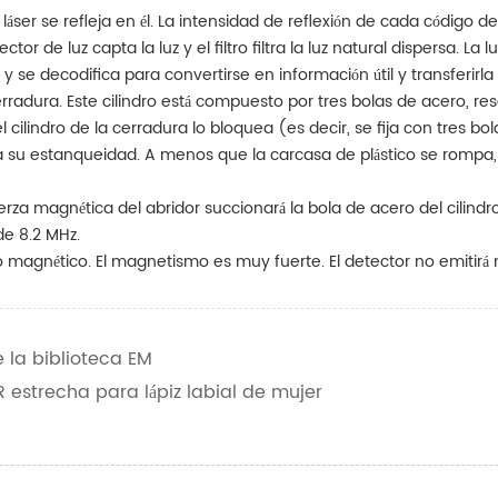
áser se refleja en él. La intensidad de reflexión de cada código de 
lector de luz capta la luz y el filtro filtra la luz natural dispersa.
y se decodifica para convertirse en información útil y transferirla 
rradura. Este cilindro está compuesto por tres bolas de acero, res
l cilindro de la cerradura lo bloquea (es decir, se fija con tres b
a su estanqueidad. A menos que la carcasa de plástico se rompa, 
erza magnética del abridor succionará la bola de acero del cilindr
de 8.2 MHz.
o magnético. El magnetismo es muy fuerte. El detector no emitirá
 la biblioteca EM
 estrecha para lápiz labial de mujer