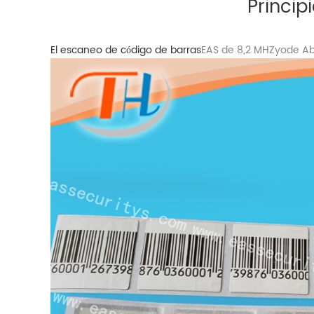
Princip
El escaneo de código de barras
EAS de 8,2 MHZ
yo
de Ab