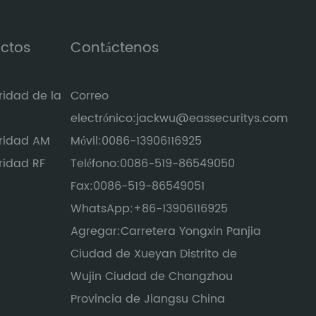
uctos
Contáctenos
ridad de la
Correo
electrónico:
jackwu@eassecuritys.com
ridad AM
Móvil:
0086-13906116925
ridad RF
Teléfono:
0086-519-86549050
Fax:
0086-519-86549051
WhatsApp:
+86-13906116925
Agregar:
Carretera Yongxin Panjia
Ciudad de Xueyan Distrito de
Wujin Ciudad de Changzhou
Provincia de Jiangsu China