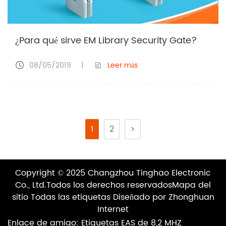
¿Para qué sirve EM Library Security Gate?
08/05/2019
|
Leer más
1
2
>
Copyright © 2025 Changzhou Tinghao Electronic
Co., Ltd.
Todos los derechos reservados
Mapa del
sitio
Todas las etiquetas
Diseñado por Zhonghuan
Internet
Enlace de amigo:
Etiquetas EAS de 8,2 MHZ